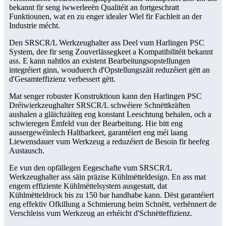
bekannt fir seng iwwerleeën Qualitéit an fortgeschratt
Funktiounen, wat en zu enger idealer Wiel fir Fachleit an der
Industrie mécht.
Den SRSCR/L Werkzeughalter ass Deel vum Harlingen PSC
System, dee fir seng Zouverlässegkeet a Kompatibilitéit bekannt
ass. E kann nahtlos an existent Bearbeitungsopstellungen
integréiert ginn, wouduerch d'Opstellungszäit reduzéiert gëtt an
d'Gesamteffizienz verbessert gëtt.
Mat senger robuster Konstruktioun kann den Harlingen PSC
Dréiwierkzeughalter SRSCR/L schwéiere Schnëttkräften
aushalen a gläichzäiteg eng konstant Leeschtung behalen, och a
schwieregen Ëmfeld vun der Bearbeitung. Hie bitt eng
aussergewéinlech Haltbarkeet, garantéiert eng méi laang
Liewensdauer vum Werkzeug a reduzéiert de Besoin fir heefeg
Austausch.
Ee vun den opfällegen Eegeschafte vum SRSCR/L
Werkzeughalter ass säin präzise Kühlmëtteldesign. En ass mat
engem effiziente Kühlmëttelsystem ausgestatt, dat
Kühlmëtteldrock bis zu 150 bar handhabe kann. Dëst garantéiert
eng effektiv Ofkillung a Schmierung beim Schnëtt, verhënnert de
Verschleiss vum Werkzeug an erhéicht d'Schnëtteffizienz.