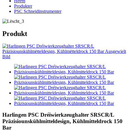
Heem
Produkter
PSC Schneidinstrumenter
Produkt
Harlingen PSC Dréiwierkzeughalter SRSCR/L
Präzisiounskühlmitteldesign, Kühlmitteldrock 150
Bar