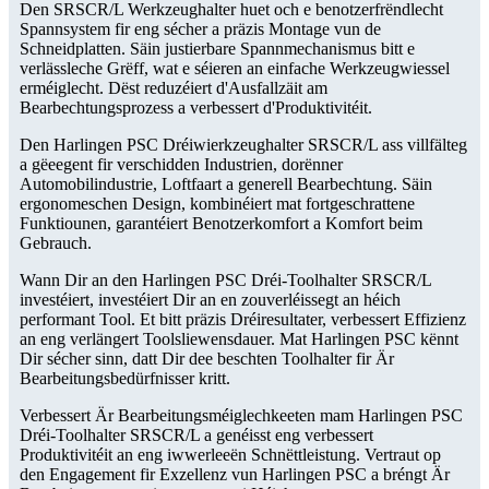
Den SRSCR/L Werkzeughalter huet och e benotzerfrëndlecht
Spannsystem fir eng sécher a präzis Montage vun de
Schneidplatten. Säin justierbare Spannmechanismus bitt e
verlässleche Grëff, wat e séieren an einfache Werkzeugwiessel
erméiglecht. Dëst reduzéiert d'Ausfallzäit am
Bearbechtungsprozess a verbessert d'Produktivitéit.
Den Harlingen PSC Dréiwierkzeughalter SRSCR/L ass villfälteg
a gëeegent fir verschidden Industrien, dorënner
Automobilindustrie, Loftfaart a generell Bearbechtung. Säin
ergonomeschen Design, kombinéiert mat fortgeschrattene
Funktiounen, garantéiert Benotzerkomfort a Komfort beim
Gebrauch.
Wann Dir an den Harlingen PSC Dréi-Toolhalter SRSCR/L
investéiert, investéiert Dir an en zouverléissegt an héich
performant Tool. Et bitt präzis Dréiresultater, verbessert Effizienz
an eng verlängert Toolsliewensdauer. Mat Harlingen PSC kënnt
Dir sécher sinn, datt Dir dee beschten Toolhalter fir Är
Bearbeitungsbedürfnisser kritt.
Verbessert Är Bearbeitungsméiglechkeeten mam Harlingen PSC
Dréi-Toolhalter SRSCR/L a genéisst eng verbessert
Produktivitéit an eng iwwerleeën Schnëttleistung. Vertraut op
den Engagement fir Exzellenz vun Harlingen PSC a bréngt Är