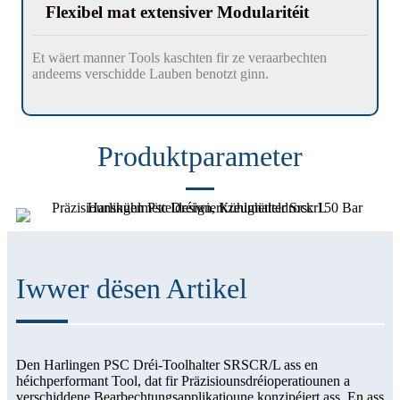
Flexibel mat extensiver Modularitéit
Et wäert manner Tools kaschten fir ze veraarbechten
andeems verschidde Lauben benotzt ginn.
Produktparameter
Iwwer dësen Artikel
Den Harlingen PSC Dréi-Toolhalter SRSCR/L ass en
héichperformant Tool, dat fir Präzisiounsdréioperatiounen a
verschiddene Bearbechtungsapplikatioune konzipéiert ass. En ass