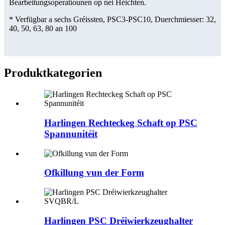
Bearbeitungsoperatiounen op nei Héichten.
* Verfügbar a sechs Gréissten, PSC3-PSC10, Duerchmiesser: 32,
40, 50, 63, 80 an 100
Produktkategorien
Harlingen Rechteckeg Schaft op PSC
Spannunitéit
Ofkillung vun der Form
Harlingen PSC Dréiwierkzeughalter