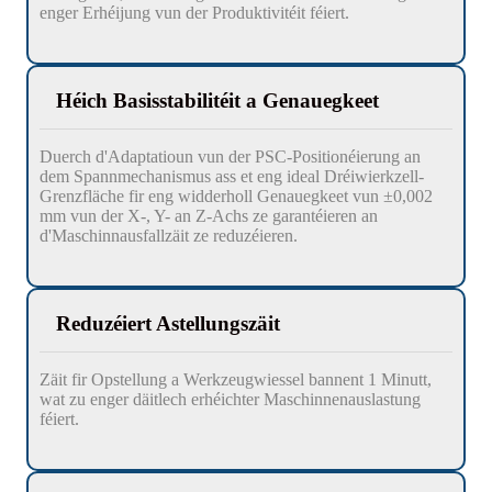
enger Erhéijung vun der Produktivitéit féiert.
Héich Basisstabilitéit a Genauegkeet
Duerch d'Adaptatioun vun der PSC-Positionéierung an
dem Spannmechanismus ass et eng ideal Dréiwierkzell-
Grenzfläche fir eng widderholl Genauegkeet vun ±0,002
mm vun der X-, Y- an Z-Achs ze garantéieren an
d'Maschinnausfallzäit ze reduzéieren.
Reduzéiert Astellungszäit
Zäit fir Opstellung a Werkzeugwiessel bannent 1 Minutt,
wat zu enger däitlech erhéichter Maschinnenauslastung
féiert.