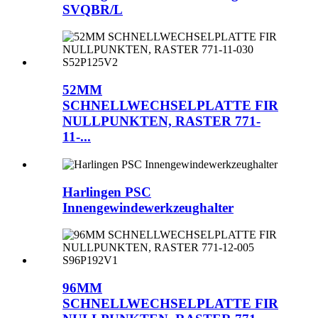
SVQBR/L
52MM
SCHNELLWECHSELPLATTE FIR
NULLPUNKTEN, RASTER 771-
11-...
Harlingen PSC
Innengewindewerkzeughalter
96MM
SCHNELLWECHSELPLATTE FIR