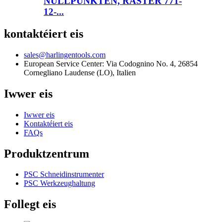
NULLPUNKTEN, RASTER 771-
12-...
kontaktéiert eis
sales@harlingentools.com
European Service Center: Via Codognino No. 4, 26854
Cornegliano Laudense (LO), Italien
Iwwer eis
Iwwer eis
Kontaktéiert eis
FAQs
Produktzentrum
PSC Schneidinstrumenter
PSC Werkzeughaltung
Follegt eis