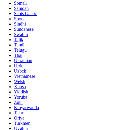
Somali
Samoan
Scots Gaelic
Shona
Sindhi
Sundanese
Swahili
Tajik
Tamil
Telugu
Thai
Ukrainian
Urdu
Uzbek
Vietnamese
Welsh
Xhosa
Yiddish
Yoruba
Zulu
Kinyarwanda
Tatar
Oriya
Turkmen
Uyghur