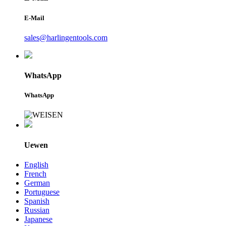
E-Mail
sales@harlingentools.com
WhatsApp
WhatsApp
Uewen
English
French
German
Portuguese
Spanish
Russian
Japanese