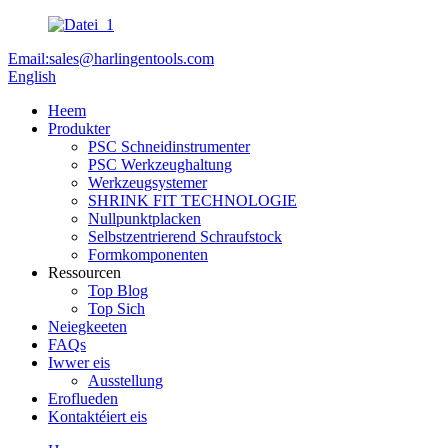
Email:sales@harlingentools.com
English
Heem
Produkter
PSC Schneidinstrumenter
PSC Werkzeughaltung
Werkzeugsystemer
SHRINK FIT TECHNOLOGIE
Nullpunktplacken
Selbstzentrierend Schraufstock
Formkomponenten
Ressourcen
Top Blog
Top Sich
Neiegkeeten
FAQs
Iwwer eis
Ausstellung
Eroflueden
Kontaktéiert eis