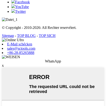
Facebook
YouTube
Twitter
© Copyright - 2010-2026: All Rechter reservéiert.
Sitemap
-
TOP BLOG
-
TOP SICH
E-Mail schécken
sales@sctools.com
+86-28-85265888
WhatsApp
x