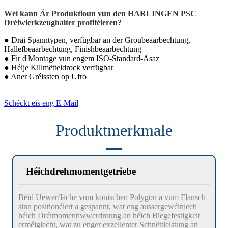
Wéi kann Är Produktioun vun den HARLINGEN PSC
Dréiwierkzeughalter profitéieren?
● Dräi Spanntypen, verfügbar an der Groubeaarbechtung,
Hallefbeaarbechtung, Finishbeaarbechtung
● Fir d'Montage vun engem ISO-Standard-Asaz
● Héije Killmëtteldrock verfügbar
● Aner Gréissten op Ufro
Schéckt eis eng E-Mail
Produktmerkmale
Héichdrehmomentgetriebe
Béid Uewerfläche vum konischen Polygon a vum Flansch
sinn positionéiert a gespannt, wat eng aussergewéinlech
héich Dréimomentiwwerdroung an héich Biegefestigkeit
erméiglecht, wat zu enger exzellenter Schnëttleistung an