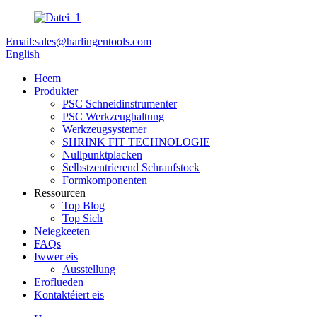
Email:sales@harlingentools.com
English
Heem
Produkter
PSC Schneidinstrumenter
PSC Werkzeughaltung
Werkzeugsystemer
SHRINK FIT TECHNOLOGIE
Nullpunktplacken
Selbstzentrierend Schraufstock
Formkomponenten
Ressourcen
Top Blog
Top Sich
Neiegkeeten
FAQs
Iwwer eis
Ausstellung
Eroflueden
Kontaktéiert eis