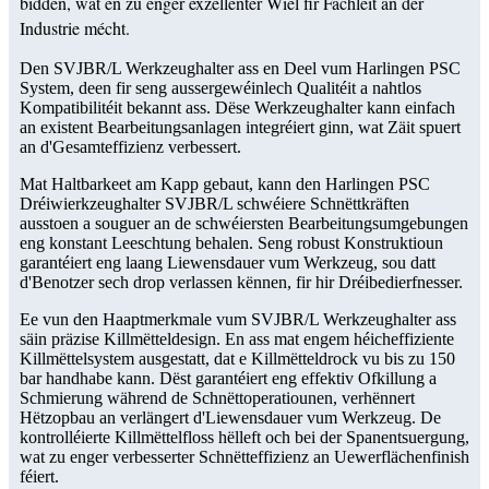
bidden, wat en zu enger exzellenter Wiel fir Fachleit an der
Industrie mécht.
Den SVJBR/L Werkzeughalter ass en Deel vum Harlingen PSC
System, deen fir seng aussergewéinlech Qualitéit a nahtlos
Kompatibilitéit bekannt ass. Dëse Werkzeughalter kann einfach
an existent Bearbeitungsanlagen integréiert ginn, wat Zäit spuert
an d'Gesamteffizienz verbessert.
Mat Haltbarkeet am Kapp gebaut, kann den Harlingen PSC
Dréiwierkzeughalter SVJBR/L schwéiere Schnëttkräften
ausstoen a souguer an de schwéiersten Bearbeitungsumgebungen
eng konstant Leeschtung behalen. Seng robust Konstruktioun
garantéiert eng laang Liewensdauer vum Werkzeug, sou datt
d'Benotzer sech drop verlassen kënnen, fir hir Dréibedierfnesser.
Ee vun den Haaptmerkmale vum SVJBR/L Werkzeughalter ass
säin präzise Killmëtteldesign. En ass mat engem héicheffiziente
Killmëttelsystem ausgestatt, dat e Killmëtteldrock vu bis zu 150
bar handhabe kann. Dëst garantéiert eng effektiv Ofkillung a
Schmierung während de Schnëttoperatiounen, verhënnert
Hëtzopbau an verlängert d'Liewensdauer vum Werkzeug. De
kontrolléierte Killmëttelfloss hëlleft och bei der Spanentsuergung,
wat zu enger verbesserter Schnëtteffizienz an Uewerflächenfinish
féiert.