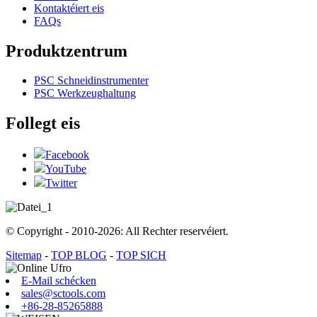
Kontaktéiert eis
FAQs
Produktzentrum
PSC Schneidinstrumenter
PSC Werkzeughaltung
Follegt eis
Facebook
YouTube
Twitter
© Copyright - 2010-2026: All Rechter reservéiert.
Sitemap
-
TOP BLOG
-
TOP SICH
E-Mail schécken
sales@sctools.com
+86-28-85265888