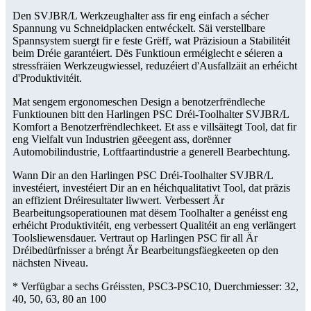
Den SVJBR/L Werkzeughalter ass fir eng einfach a sécher
Spannung vu Schneidplacken entwéckelt. Säi verstellbare
Spannsystem suergt fir e feste Grëff, wat Präzisioun a Stabilitéit
beim Dréie garantéiert. Dës Funktioun erméiglecht e séieren a
stressfräien Werkzeugwiessel, reduzéiert d'Ausfallzäit an erhéicht
d'Produktivitéit.
Mat sengem ergonomeschen Design a benotzerfrëndleche
Funktiounen bitt den Harlingen PSC Dréi-Toolhalter SVJBR/L
Komfort a Benotzerfrëndlechkeet. Et ass e villsäitegt Tool, dat fir
eng Vielfalt vun Industrien gëeegent ass, dorënner
Automobilindustrie, Loftfaartindustrie a generell Bearbechtung.
Wann Dir an den Harlingen PSC Dréi-Toolhalter SVJBR/L
investéiert, investéiert Dir an en héichqualitativt Tool, dat präzis
an effizient Dréiresultater liwwert. Verbessert Är
Bearbeitungsoperatiounen mat dësem Toolhalter a genéisst eng
erhéicht Produktivitéit, eng verbessert Qualitéit an eng verlängert
Toolsliewensdauer. Vertraut op Harlingen PSC fir all Är
Dréibedürfnisser a bréngt Är Bearbeitungsfäegkeeten op den
nächsten Niveau.
* Verfügbar a sechs Gréissten, PSC3-PSC10, Duerchmiesser: 32,
40, 50, 63, 80 an 100