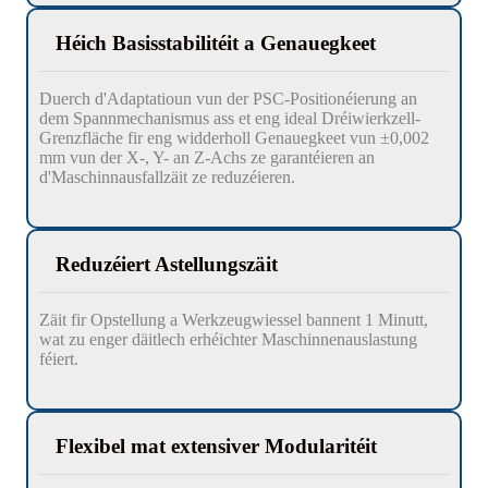
Héich Basisstabilitéit a Genauegkeet
Duerch d'Adaptatioun vun der PSC-Positionéierung an
dem Spannmechanismus ass et eng ideal Dréiwierkzell-
Grenzfläche fir eng widderholl Genauegkeet vun ±0,002
mm vun der X-, Y- an Z-Achs ze garantéieren an
d'Maschinnausfallzäit ze reduzéieren.
Reduzéiert Astellungszäit
Zäit fir Opstellung a Werkzeugwiessel bannent 1 Minutt,
wat zu enger däitlech erhéichter Maschinnenauslastung
féiert.
Flexibel mat extensiver Modularitéit