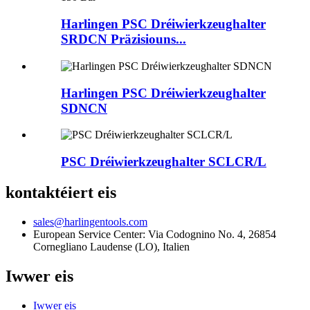
Harlingen PSC Dréiwierkzeughalter
SRDCN Präzisiouns...
Harlingen PSC Dréiwierkzeughalter
SDNCN
PSC Dréiwierkzeughalter SCLCR/L
kontaktéiert eis
sales@harlingentools.com
European Service Center: Via Codognino No. 4, 26854
Cornegliano Laudense (LO), Italien
Iwwer eis
Iwwer eis