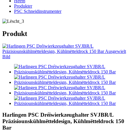
Heem
Produkter
PSC Schneidinstrumenter
Produkt
Harlingen PSC Dréiwierkzeughalter SVJBR/L
Präzisiounskühlmëtteldesign, Kühlmëtteldrock 150
Bar