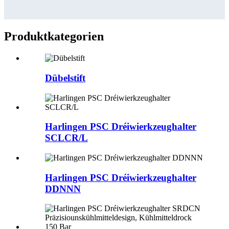
Produktkategorien
Dübelstift
Harlingen PSC Dréiwierkzeughalter
SCLCR/L
Harlingen PSC Dréiwierkzeughalter
DDNNN