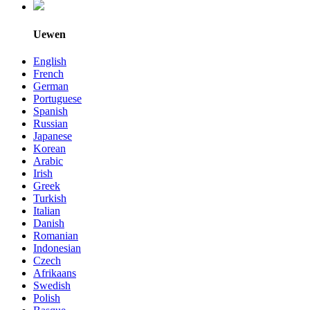
Uewen
English
French
German
Portuguese
Spanish
Russian
Japanese
Korean
Arabic
Irish
Greek
Turkish
Italian
Danish
Romanian
Indonesian
Czech
Afrikaans
Swedish
Polish