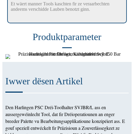
Et wäert manner Tools kaschten fir ze veraarbechten
andeems verschidde Lauben benotzt ginn.
Produktparameter
Iwwer dësen Artikel
Den Harlingen PSC Dréi-Toolhalter SVJBR/L ass en
aussergewéinlecht Tool, dat fir Dréioperatiounen an enger
breeder Palette vu Bearbeitungsapplikatioune konzipéiert ass. E
gouf speziell entwéckelt fir Präzisioun a Zouverlässegkeet ze