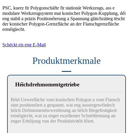
PSC, kuerz fir Polygonschäfte fir stationär Werkzeugs, ass e
modulare Werkzeugsystem mat konischer Polygon-Kupplung, déi
eng stabil a präzis Positionéierung a Spannung gläichzäiteg tëscht
der konischer Polygon-Grenzfläche an der Flanschgrenzfläche
erméiglecht.
Schéckt eis eng E-Mail
Produktmerkmale
Héichdrehmomentgetriebe
Béid Uewerfläche vum konischen Polygon a vum Flansch
sinn positionéiert a gespannt, wat eng aussergewéinlech
héich Dréimomentiwwerdroung an héich Biegefestigkeit
erméiglecht, wat zu enger exzellenter Schnëttleistung an
enger Erhéijung vun der Produktivitéit féiert.