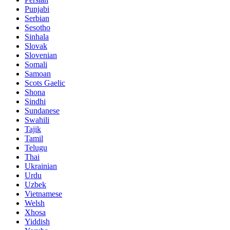
Punjabi
Serbian
Sesotho
Sinhala
Slovak
Slovenian
Somali
Samoan
Scots Gaelic
Shona
Sindhi
Sundanese
Swahili
Tajik
Tamil
Telugu
Thai
Ukrainian
Urdu
Uzbek
Vietnamese
Welsh
Xhosa
Yiddish