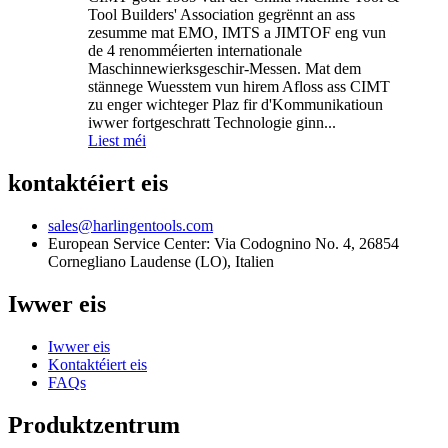
Tool Builders' Association gegrënnt an ass
zesumme mat EMO, IMTS a JIMTOF eng vun
de 4 renomméierten internationale
Maschinnewierksgeschir-Messen. Mat dem
stännege Wuesstem vun hirem Afloss ass CIMT
zu enger wichteger Plaz fir d'Kommunikatioun
iwwer fortgeschratt Technologie ginn...
Liest méi
kontaktéiert eis
sales@harlingentools.com
European Service Center: Via Codognino No. 4, 26854
Cornegliano Laudense (LO), Italien
Iwwer eis
Iwwer eis
Kontaktéiert eis
FAQs
Produktzentrum