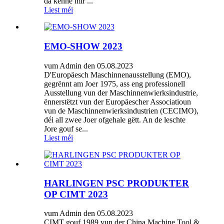
da kënne mir ...
Liest méi
EMO-SHOW 2023
vum Admin den 05.08.2023
D'Europäesch Maschinnenausstellung (EMO),
gegrënnt am Joer 1975, ass eng professionell
Ausstellung vun der Maschinnenwierksindustrie,
ënnerstëtzt vun der Europäescher Associatioun
vun de Maschinnenwierksindustrien (CECIMO),
déi all zwee Joer ofgehale gëtt. An de leschte
Jore gouf se...
Liest méi
HARLINGEN PSC PRODUKTER
OP CIMT 2023
vum Admin den 05.08.2023
CIMT gouf 1989 vun der China Machine Tool &