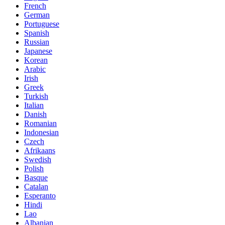
French
German
Portuguese
Spanish
Russian
Japanese
Korean
Arabic
Irish
Greek
Turkish
Italian
Danish
Romanian
Indonesian
Czech
Afrikaans
Swedish
Polish
Basque
Catalan
Esperanto
Hindi
Lao
Albanian