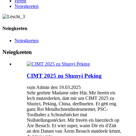
Heem
Neiegkeeten
Neiegkeeten
Neiegkeeten
Neiegkeeten
CIMT 2025 zu Shunyi Peking
vum Admin den 19.03.2025
Sehr geehrte Madame oder Här, Mir freeën eis
Iech matzedeelen, datt mir um CIMT 2025 zu
Shunyi, Peking, China, deelhuelen. Et gëtt eng
ganz Rei Metallschneidinstrumenter, PSC-
Toolhalter a Schraufstécker mat
Nullstellungsstécker. Mir freeën eis häerzlech op
Äre Besuch. Et wier super, wann Dir eis d'Zäit
an den Datum vun Ärem Besuch matdeele kënnt,