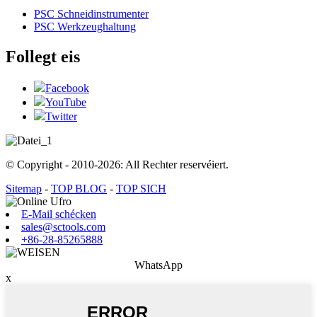
PSC Schneidinstrumenter
PSC Werkzeughaltung
Follegt eis
Facebook
YouTube
Twitter
© Copyright - 2010-2026: All Rechter reservéiert.
Sitemap
-
TOP BLOG
-
TOP SICH
E-Mail schécken
sales@sctools.com
+86-28-85265888
WhatsApp
x