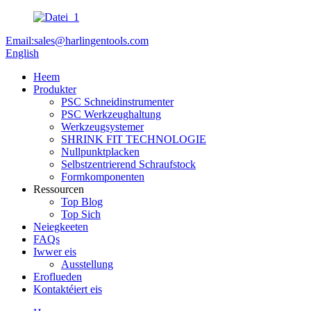
Email:sales@harlingentools.com
English
Heem
Produkter
PSC Schneidinstrumenter
PSC Werkzeughaltung
Werkzeugsystemer
SHRINK FIT TECHNOLOGIE
Nullpunktplacken
Selbstzentrierend Schraufstock
Formkomponenten
Ressourcen
Top Blog
Top Sich
Neiegkeeten
FAQs
Iwwer eis
Ausstellung
Eroflueden
Kontaktéiert eis