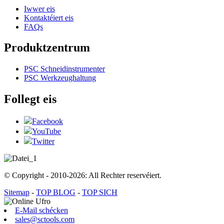
Iwwer eis
Kontaktéiert eis
FAQs
Produktzentrum
PSC Schneidinstrumenter
PSC Werkzeughaltung
Follegt eis
Facebook
YouTube
Twitter
© Copyright - 2010-2026: All Rechter reservéiert.
Sitemap
-
TOP BLOG
-
TOP SICH
E-Mail schécken
sales@sctools.com