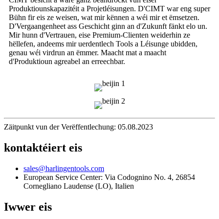
Produktiounskapazitéit a Projetléisungen. D'CIMT war eng super
Bühn fir eis ze weisen, wat mir kënnen a wéi mir et ëmsetzen.
D'Vergaangenheet ass Geschicht ginn an d'Zukunft fänkt elo un.
Mir hunn d'Vertrauen, eise Premium-Clienten weiderhin ze
hëllefen, andeems mir uerdentlech Tools a Léisunge ubidden,
genau wéi virdrun an ëmmer. Maacht mat a maacht
d'Produktioun agreabel an erreechbar.
Zäitpunkt vun der Verëffentlechung: 05.08.2023
kontaktéiert eis
sales@harlingentools.com
European Service Center: Via Codognino No. 4, 26854
Cornegliano Laudense (LO), Italien
Iwwer eis