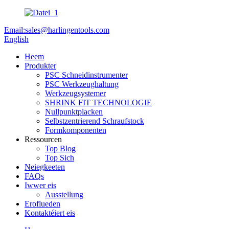
Email:sales@harlingentools.com
English
Heem
Produkter
PSC Schneidinstrumenter
PSC Werkzeughaltung
Werkzeugsystemer
SHRINK FIT TECHNOLOGIE
Nullpunktplacken
Selbstzentrierend Schraufstock
Formkomponenten
Ressourcen
Top Blog
Top Sich
Neiegkeeten
FAQs
Iwwer eis
Ausstellung
Eroflueden
Kontaktéiert eis