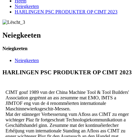
Heem
Neiegkeeten
HARLINGEN PSC PRODUKTER OP CIMT 2023
Neiegkeeten
Neiegkeeten
Neiegkeeten
HARLINGEN PSC PRODUKTER OP CIMT 2023
CIMT gouf 1989 vun der China Machine Tool & Tool Builders'
Association gegrënnt an ass zesumme mat EMO, IMTS a
JIMTOF eng vun de 4 renomméierten internationale
Maschinnewierksgeschir-Messen.
Mat der stänneger Verbesserung vum Afloss ass CIMT zu enger
wichteger Plaz fir fortgeschratt Technologiekommunikatioun a
Geschäftshandel ginn. Zesumme mat der kontinuéierlecher
Erhéijung vum internationale Standing an Afloss ass CIMT zu
enger wichteger Plaz fir den Austausch an den Handel mat