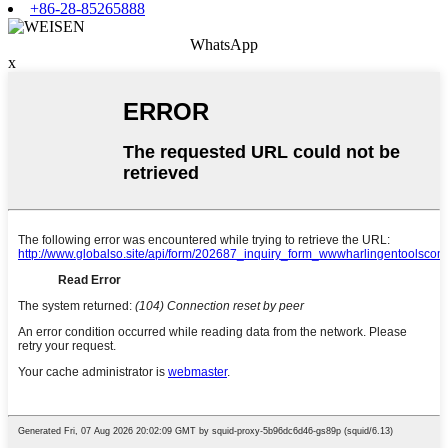
+86-28-85265888
WhatsApp
x