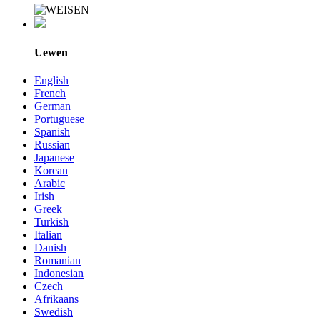
Uewen
English
French
German
Portuguese
Spanish
Russian
Japanese
Korean
Arabic
Irish
Greek
Turkish
Italian
Danish
Romanian
Indonesian
Czech
Afrikaans
Swedish