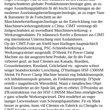
fortgeschrattener globaler Produktiounstechnologie ginn, an zu
enger Ausstellungsplattform fir déi lescht Leeschtungen an der
moderner Ausrüstungsherstellungstechnologie, an zu enger Vane
& Barometer fir de Fortschrëtt an der
Maschinneherstellungstechnologie an der Entwécklung vun der
Maschinnewierkzeugindustrie a China. CIMT vereenegt déi
fortgeschrattsten an uwendbarst Maschinnewierkzeug- a
Werkzeugprodukter. Fir inlännesch Keefer a Benotzer ass CIMT
eng international Untersuchung ouni Auslandsrees.
Op der CIMT-Foire am Abrëll huet Harlingen haaptsächlech
Metallschneidwierkzeug, PSC-Schneidwierkzeug a
Werkzeugsystemer ausgestallt. D'Shrink Fit Power Clamp
Machine ass dat ausgezeechent Produkt, dat fir dës Foire
virbereet gouf, an huet Clienten aus Kanada, Brasilien,
Groussbritannien, Russland, Griicheland etc. ugezunn wéinst
senger beandrockender Leeschtung. D'Harlingen HSF-1300SM
Shrink Fit Power Clamp Machine benotzt eng Induktiounsspule,
och Induktiounsspole genannt, als Funktiounsprinzip. D'Spule
erstellt e magnéitescht Wiesselfeld. Wann e metalleschen Objet
mat Eisendeeler an der Spule läit, gëtt en erhëtzt. D'Prozedur an
d'Konstruktioun vun der HSF-1300SM Maschinn erméiglechen
e ganz schnelle Werkzeugwiessel. Dëst resultéiert an enger
laanger Liewensdauer vum Schrumpfspannfutter. Fir eis Mark
besser ze gesinn, hunn vill Clienten eis Fabréck zu Chengdu vu
CIMT besicht a ware ganz beandrockt vun eiser